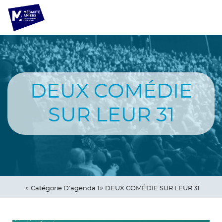
Aller
Panneau de gestion des cookies
au
contenu
principal
Navigation
principale
DEUX COMÉDIE
SUR LEUR 31
Catégorie D'agenda 1
DEUX COMÉDIE SUR LEUR 31