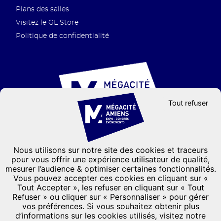
Plans des salles
Visitez le GL Store
Politique de confidentialité
Tout refuser
Nous utilisons sur notre site des cookies et traceurs
Groupe GL events
pour vous offrir une expérience utilisateur de qualité,
mesurer l’audience & optimiser certaines fonctionnalités.
CONTACTEZ-NOUS
Vous pouvez accepter ces cookies en cliquant sur «
Formulaire de contact
Tout Accepter », les refuser en cliquant sur « Tout
Refuser » ou cliquer sur « Personnaliser » pour gérer
03 22 66 33 33
vos préférences. Si vous souhaitez obtenir plus
101, Avenue de l'hippodrome
d’informations sur les cookies utilisés, visitez notre
CS 31136
-
80011 Amiens Cedex 1