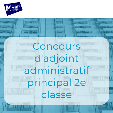
Aller
Panneau de gestion des cookies
au
contenu
principal
Navigation
principale
Concours
d'adjoint
administratif
principal 2e
classe