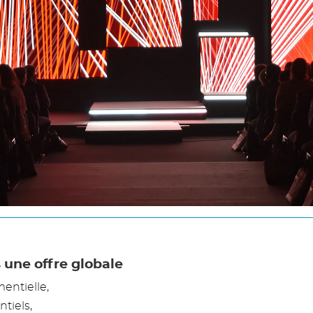
s une offre globale
entielle,
tiels,