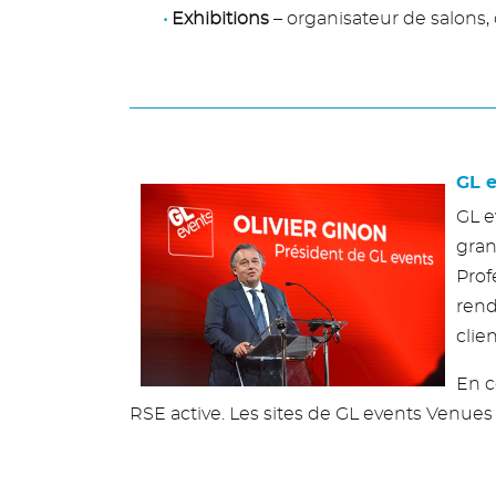
Exhibitions
– organisateur de salons
GL e
GL e
gran
Prof
rend
clien
En c
RSE active. Les sites de GL events Venues