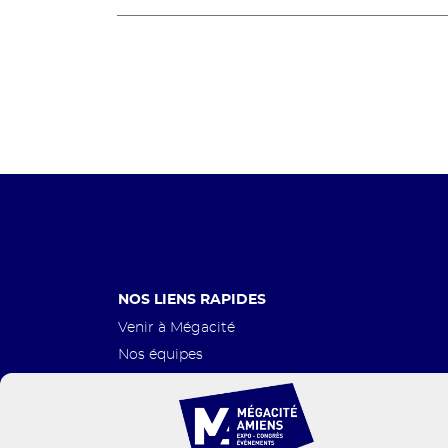
Pied
NOS LIENS RAPIDES
de
Venir à Mégacité
page
Nos équipes
Nos services
Agenda
Plans des salles