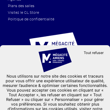
Plans des salles
Visitez le GL Store
Politique de confidentialité
Tout refuser
Nous utilisons sur notre site des cookies et traceurs
Groupe GL events
pour vous offrir une expérience utilisateur de qualité,
mesurer l’audience & optimiser certaines fonctionnalités.
CONTACTEZ-NOUS
Vous pouvez accepter ces cookies en cliquant sur «
Formulaire de contact
Tout Accepter », les refuser en cliquant sur « Tout
Refuser » ou cliquer sur « Personnaliser » pour gérer
03 22 66 33 33
vos préférences. Si vous souhaitez obtenir plus
101, Avenue de l'hippodrome
d’informations sur les cookies utilisés, visitez notre