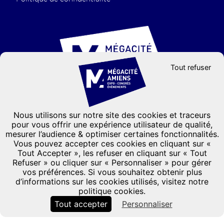
Tout refuser
Nous utilisons sur notre site des cookies et traceurs
Groupe GL events
pour vous offrir une expérience utilisateur de qualité,
mesurer l’audience & optimiser certaines fonctionnalités.
CONTACTEZ-NOUS
Vous pouvez accepter ces cookies en cliquant sur «
Formulaire de contact
Tout Accepter », les refuser en cliquant sur « Tout
Refuser » ou cliquer sur « Personnaliser » pour gérer
03 22 66 33 33
vos préférences. Si vous souhaitez obtenir plus
101, Avenue de l'hippodrome
d’informations sur les cookies utilisés, visitez notre
CS 31136
-
80011 Amiens Cedex 1
politique cookies.
France
Tout accepter
Personnaliser
Accès
Agenda
Plans