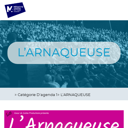
Aller
Panneau de gestion des cookies
au
contenu
principal
Navigation
principale
L’ARNAQUEUSE
Catégorie D'agenda 1
L’ARNAQUEUSE