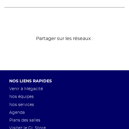
Partager sur les réseaux :
Pied
NOS LIENS RAPIDES
de
Venir à Mégacité
page
Nos équipes
Nos services
Agenda
Plans des salles
Visitez le GL Store