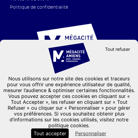
Politique de confidentialité
Tout refuser
Nous utilisons sur notre site des cookies et traceurs
Groupe GL events
pour vous offrir une expérience utilisateur de qualité,
mesurer l’audience & optimiser certaines fonctionnalités.
CONTACTEZ-NOUS
Vous pouvez accepter ces cookies en cliquant sur «
Formulaire de contact
Tout Accepter », les refuser en cliquant sur « Tout
Refuser » ou cliquer sur « Personnaliser » pour gérer
03 22 66 33 33
vos préférences. Si vous souhaitez obtenir plus
101, Avenue de l'hippodrome
d’informations sur les cookies utilisés, visitez notre
CS 31136
-
80011 Amiens Cedex 1
politique cookies.
France
Tout accepter
Personnaliser
Accès
Agenda
Plans